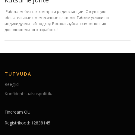
-Работаем без таксометра и радиостанции -Отсутствуют
обязательные ежемесячные платежи -Гибкие условия и
индивидуальный подход Воспользуйся возможностью
дополнительного заработка!
TUTVUDA
Reeglid
Konfidentsiaalsuspoliitika
Findream OÜ
Registrikood: 12838145